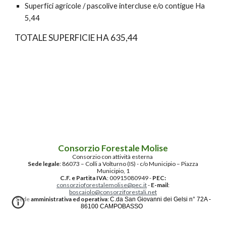
Superfici agricole / pascolive intercluse e/o contigue Ha 
5,44
TOTALE SUPERFICIE HA 635,44
Consorzio Forestale Molise
Consorzio con attività esterna
Sede legale
: 86073 – Colli a Volturno (IS) - c/o Municipio – Piazza
Municipio, 1
C.F. e Partita IVA
: 00915080949 -
PEC:
consorzioforestalemolise@pec.it
-
E-mail
:
boscaiolo@consorziforestali.net
Sede amministrativa ed operativa
:
C.da San Giovanni dei Gelsi n° 72A -
86100 CAMPOBASSO